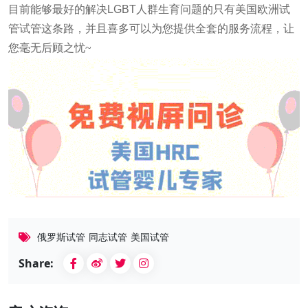
目前能够
最好的
解决
LGBT
人群生育问题的
只有美国
欧洲
试
管
试管这条路，并且喜多可以为您提供全套的服务流程，让
您毫无后顾之忧
~
俄罗斯试管
同志试管
美国试管
Share: