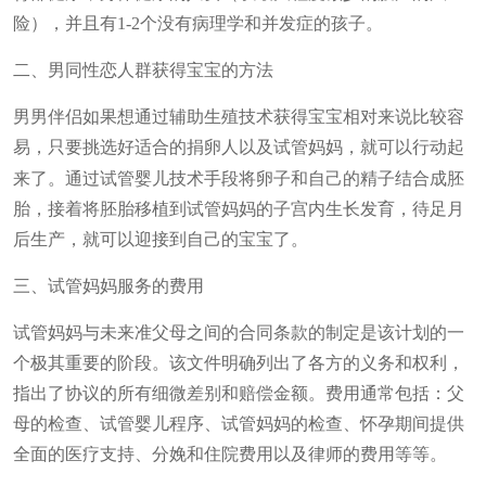
险），并且有
1-2
个没有病理学和并发症的孩子。
二、男同性恋人群获得宝宝的方法
男男伴侣如果想通过辅助生殖技术获得宝宝相对来说比较容
易，只要挑选好适合的捐卵人以及试管
妈妈
，就可以行动起
来了。通过试管婴儿技术手段将卵子和自己的精子结合成胚
胎，接着将胚胎移植到试管妈妈的子宫内生长发育，待足月
后生产，就可以迎接到自己的宝宝了。
三、试管妈妈服务的费用
试管
妈妈
与未来
准父母
之间的合同条款的制定是该计划的一
个极其重要的阶段。该文件明确列出了各方的义务和权利，
指出了协议的所有细微差别和赔偿金额。费用通常包括：父
母的检查、试管婴儿程序、试管妈妈的检查、怀孕期间提供
全面的医疗支持、分娩和住院
费用以及律师的费用等
等。