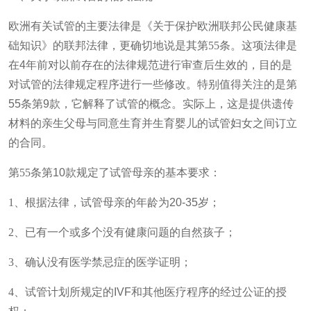
欧洲有关试管的主要法律是《关于保护欧洲联邦公民健康基
础知识》的联邦法律，更确切地说是其第
55
条。这项法律是
在
4
年前对以前存在的法律规范进行审查后生效的，目的是
对试管的法律规定程序进行一些修改。特别值得关注的是第
55
条第
9
款，它解释了试管的概念。实际上，这是提供遗传
材料的亲生父母与同意生育并生育婴儿的试管妇女之间订立
的合同。
第
55
条第
10
款规定了试管母亲的基本要求：
1
、根据法律，试管母亲的年龄为
20-35
岁；
2
、已有一个或多个没有健康问题的自然孩子；
3
、确认没有医学禁忌症的医学证明；
4
、试管计划所规定的
IVF
和其他医疗程序的经过公证的授