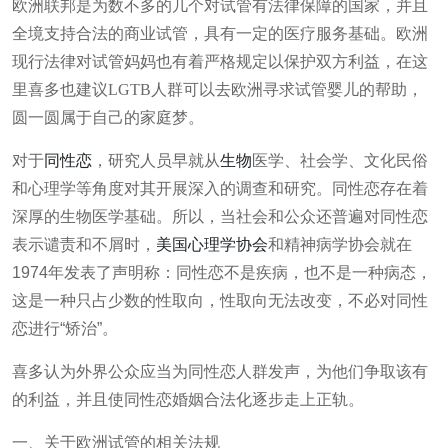
欧洲联邦是为数不多的几个对试管有法律保障的国家，并且
全境支持合法的商业试管，具有一定的医疗服务基础。欧洲
现行法律对试管妈妈也有着严格规定以保护双方利益，在这
里喜多也建议
LGTB
人群可以去欧洲寻求试管婴儿的帮助，
圆一圆属于自己的家庭梦。
对于
同性恋
，研究人员早就从
生物
医学、社会学、文化民俗
和心理学等角度对其开展深入的调查和研究。同性恋存在着
深厚的生物医学基础。所以，当社会和公众还普遍对同性恋
表示谴责和不屑时，
美国心理学协会
和精神病学协会就在
1974
年发表了声明称：同性恋不是疾病，也不是一种病态，
这是一种只占少数的性取向，性取向无法改变，不必对同性
恋进行
“
矫治
”
。
喜多认为外界公众应当为同性恋人群发声，为他们争取该有
的利益，并且使同性恋婚姻合法化逐步走上正轨。
一、关于欧洲试管的相关法规