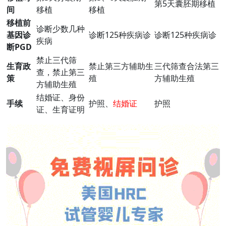
第5天囊胚期移植
间
移植
移植
移植前
诊断少数几种
基因诊
诊断125种疾病诊
诊断125种疾病诊
疾病
断PGD
禁止三代筛
生育政
禁止第三方辅助生
三代筛查合法第三
查，禁止第三
策
殖
方辅助生殖
方辅助生殖
结婚证、身份
手续
护照、
结婚证
护照
证、生育证明