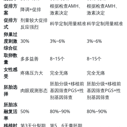
促排方
根据检查AMH、
根据检查AMH、
降调+促排
案
激素决定
激素决定
促排方
剂量较大促排
科学定制用量精准
科学定制用量精准
式
反应强烈
卵巢过
度刺激
30%
3%~6%
3%~6%
综合征
取卵数
多多益善
8~15个
8~15个
量
女性感
疼痛压力大
完全无痛
完全无痛
受
胚胎分级+移植前
胚胎分级+移植前
胚胎选
肉眼观测形态
基因筛查PGS+性
基因筛查PGS+性
择
别基因筛查
别基因筛查
胚胎冻
融复活
50%
80%~90%
80%~90%
率
移植时
第3天分裂期
第5、6天囊胚期