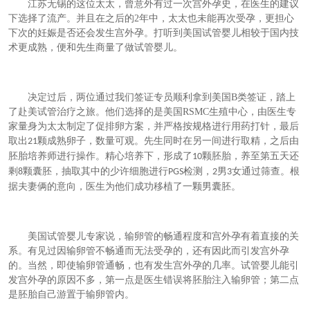
江苏无锡的这位太太，曾意外有过一次宫外孕史，在医生的建议
下选择了流产。并且在之后的
2
年中，太太也未能再次受孕，更担心
下次的妊娠是否还会发生宫外孕。打听到美国试管婴儿相较于国内技
术更成熟，便和先生商量了做试管婴儿。
决定过后，两位通过我们签证专员顺利拿到美国
B
类
签证，踏上
了赴美试管治疗之旅。他们选择的是美国
RSMC
生殖中心，由医生专
家量身为太太制定了促排卵方案，并严格按规格进行用药打针，最后
取出
颗成熟卵子，数量可观。先生同时在另一间进行取精，之后由
21
胚胎培养师进行操作。精心培养下，形成了
颗胚胎，养至第五天还
10
剩
颗囊胚，抽取其中的少许细胞进行
检测，
男
女通过筛查。根
8
PGS
2
3
据夫妻俩的意向，医生为他们成功移植了一颗男囊胚。
美国试管婴儿专家说，输卵管的畅通程度和宫外孕有着直接的关
系。有见过因输卵管不畅通而无法受孕的，还有因此而引发宫外孕
的。当然，即使输卵管通畅，也有发生宫外孕的几率。试管婴儿能引
发宫外孕的原因不多，第一点是医生错误将胚胎注入输卵管；第二点
是胚胎自己游置于输卵管内。