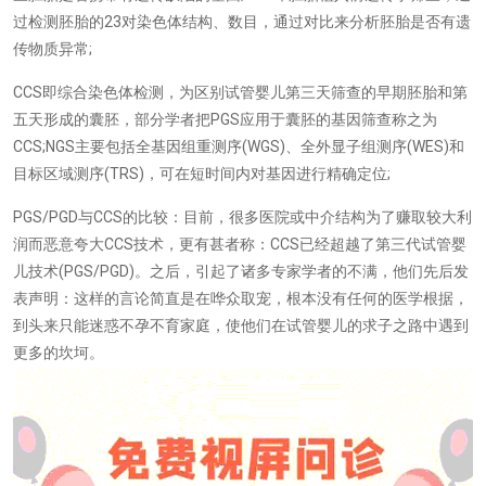
过检测胚胎的
23
对染色体结构、数目，通过对比来分析胚胎是否有遗
传物质异常
;
CCS
即综合染色体检测，为区别试管婴儿第三天筛查的早期胚胎和第
五天形成的囊胚，部分学者把
PGS
应用于囊胚的基因筛查称之为
CCS;NGS
主要包括全基因组重测序
(WGS)
、全外显子组测序
(WES)
和
目标区域测序
(TRS)
，可在短时间内对基因进行精确定位
;
PGS/PGD
与
CCS
的比较：目前，很多医院或中介结构为了赚取较大利
润而恶意夸大
CCS
技术，更有甚者称：
CCS
已经超越了第三代试管婴
儿技术
(PGS/PGD)
。之后，引起了诸多专家学者的不满，他们先后发
表声明：这样的言论简直是在哗众取宠，根本没有任何的医学根据，
到头来只能迷惑不孕不育家庭，使他们在试管婴儿的求子之路中遇到
更多的坎坷。