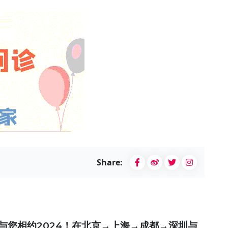
Share:
 与您相约2024！在北京→上海→成都→深圳与