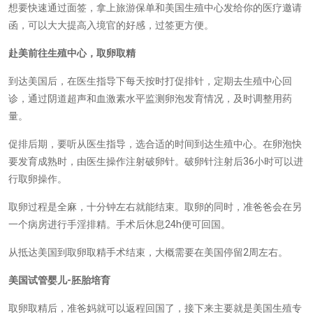
想要快速通过面签，拿上旅游保单和美国生殖中心发给你的医疗邀请
函，可以大大提高入境官的好感，过签更方便。
赴美前往生殖中心，取卵取精
到达美国后，在医生指导下每天按时打促排针，定期去生殖中心回
诊，通过阴道超声和血激素水平监测卵泡发育情况，及时调整用药
量。
促排后期，要听从医生指导，选合适的时间到达生殖中心。在卵泡快
要发育成熟时，由医生操作注射破卵针。破卵针注射后36小时可以进
行取卵操作。
取卵过程是全麻，十分钟左右就能结束。取卵的同时，准爸爸会在另
一个病房进行手淫排精。手术后休息24h便可回国。
从抵达美国到取卵取精手术结束，大概需要在美国停留2周左右。
美国试管婴儿-胚胎培育
取卵取精后，准爸妈就可以返程回国了，接下来主要就是美国生殖专