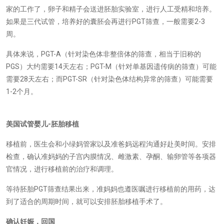
家的工作了，卵子和精子会送进胚胎实验室，进行人工受精和培养。
如果是三代试管，培养好的囊胚会再进行PGT筛查，一般需要2-3
周。
具体来说，PGT-A（针对染色体非整倍体的筛查，相当于旧称的
PGS）大约需要14天左右；PGT-M（针对单基因遗传病的筛查）可能
需要28天左右；而PGT-SR（针对染色体结构异常的筛查）可能需要
1-2个月。
美国试管婴儿-
胚胎
移植
移植前，医生会和小绿妈管家以及准爸妈远程沟通好赴美时间。安排
检查，确认准妈妈的子宫内膜情况、雌激素、孕酮、输卵管等各项器
官情况，进行移植前的治疗和调理。
等待胚胎PGT筛查结果出来，准妈妈也遵医嘱进行移植前的用药，达
到了适合的周期时间，就可以安排胚胎移植手术了。
确认妊娠，回国