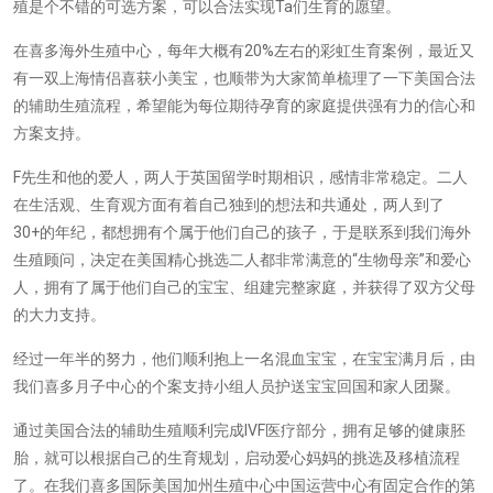
殖是个不错的可选方案，可以合法实现Ta们生育的愿望。
在喜多海外生殖中心，每年大概有20%左右的彩虹生育案例，最近又
有一双上海情侣喜获小美宝，也顺带为大家简单梳理了一下美国合法
的辅助生殖流程，希望能为每位期待孕育的家庭提供强有力的信心和
方案支持。
F先生和他的爱人，两人于英国留学时期相识，感情非常稳定。二人
在生活观、生育观方面有着自己独到的想法和共通处，两人到了
30+的年纪，都想拥有个属于他们自己的孩子，于是联系到我们海外
生殖顾问，决定在美国精心挑选二人都非常满意的“生物母亲”和爱心
人，拥有了属于他们自己的宝宝、组建完整家庭，并获得了双方父母
的大力支持。
经过一年半的努力，他们顺利抱上一名混血宝宝，在宝宝满月后，由
我们喜多月子中心的个案支持小组人员护送宝宝回国和家人团聚。
通过美国合法的辅助生殖顺利完成IVF医疗部分，拥有足够的健康胚
胎，就可以根据自己的生育规划，启动爱心妈妈的挑选及移植流程
了。在我们喜多国际美国加州生殖中心中国运营中心有固定合作的第