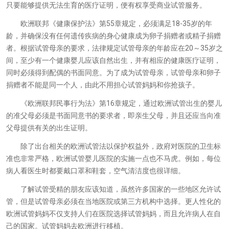
只要能够提供无法生育的医疗证明，便有权享受商业试管服务。
欧洲联邦《健康保护法》第55章规定，必须满足18-35岁的年
龄，并确保没有任何遗传疾病的身心健康成为卵子捐赠者或精子捐赠
者。根据试管母亲的要求，法律规定试管母亲的年龄应在20～35岁之
间，至少有一个健康婴儿应该自然出生，并有相应的健康医疗证明，
同时必须得到配偶的书面同意。为了成为试管母亲，试管母亲和卵子
捐赠者不能是同一个人，由此不用担心试管妈妈和你抢孩子。
《欧洲联邦民事行为法》第16章规定，通过欧洲试管出生的婴儿
的准父母必须是书面同意书的要求者，即亲生父母，并且还应当向准
父母提供有关的出生证明。
除了出台相关的欧洲试管法以保护权益外，政府对医院的卫生标
准也非常严格，欧洲试管婴儿医院的实施一点也不马虎。例如，每位
病人看医生时都要戴口罩和鞋套，空气清洁度也很详细。
了解试管受精的朋友应该知道，虽然许多国家的一些地区允许试
管，但是试管母亲必须在当地医院或第三方机构中选择。更人性化的
欧洲试管妈妈不仅支持人们在医院选择试管妈妈，而且允许病人在自
己的国家。试管妈妈去欧洲进行移植。