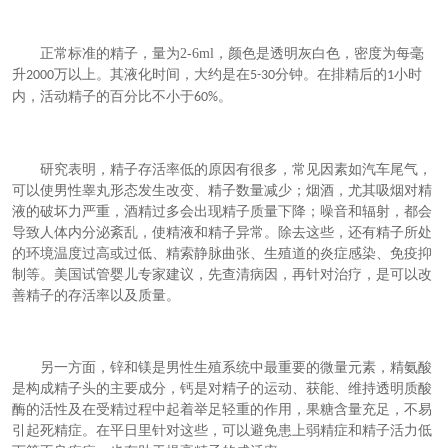
正常标准的精子，量为
2-6ml
，颜色是透明灰白色，密度为每毫
升
万以上。其液化时间，大约是在
分钟。在排精后的
小时
2000
5-30
1
内，活动精子的百分比不小于
。
60%
研究表明，精子存活率低的原因有很多，常见因素如汽车尾气，
可以使男性睾丸形态发生改变、精子数量减少；烟酒，尤其吸烟对精
液的破坏力严重，酒精过多会出现精子质量下降；噪音和辐射，都会
导致人体内分泌紊乱，使精液和精子异常。除去这些，还有精子所处
的环境温度过高或过低、精索静脉曲张、生殖道的炎症感染、免疫抑
制等。美国试管婴儿专家建议，先查清病因，再针对治疗，是可以改
善精子的存活率以及质量。
另一方面，锌和镁是男性生殖系统中最重要的微量元素，精氨酸
是构成精子头的主要成分，钙是对精子的运动、获能、维持透明质酸
酶的活性及在受精过程中起着举足轻重的作用，果糖含量充足，不易
引起死精症。在平日里针对这些，可以避免患上弱精症和精子活力低