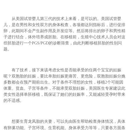
从美国试管婴儿第三代的技术上来看，是可以的。美国试管婴
儿，是在男性和女性双方的身体检查，各项都达到指标后，进行促排
卵，此期间不会产生副作用及并发症等。然后将排出的卵子和男性精
子进行结合，体外培养成胚胎。在移植前，生殖中心技术人员会对这
些胚胎进行一个
PGS/PGD
的诊断筛查，由此判断移植胚胎的性别问
题。
有了技术，接下来该考虑女性是否能承受的住两个宝宝的妊娠
呢？双胞胎的妊娠，要比单胎妊娠更痛苦、更危险，双胞胎妊娠分娩
多数都会在预产期前出生。对于条件不理想的女性，移植
2
个可能因
体重、贫血、子宫等条件，不能承受双胎妊娠，美国医生专家建议此
类女性选择单胚移植，既保证了她们的妊娠率，又能减轻受孕时带来
的不适感。
想要
生育龙凤胎
的
夫妻，
可以
先由
医生帮助检查身体情况，
具体
有
卵巢功能、子宫环境、生育机能、身体承受力等等，只要各方面条