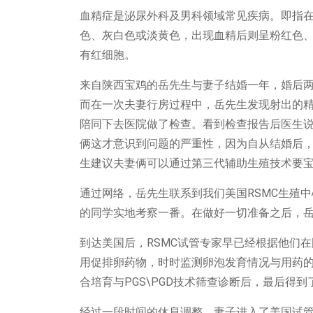
血精症是泌尿外科及男科领域常见疾病。即指
色、灰白色或淡黄色，出现血精后则呈粉红色
有红细胞。
来自陕西宝鸡的岳先生与妻子结婚一年，婚后
而在一次夫妻行房过程中，岳先生发现射出的
陪同下去医院做了检查。看到检查报告后医生
俩这才意识到问题的严重性，因为自从结婚后
生建议夫妻俩可以通过第三代辅助生殖技术要
RSMC
通过网络，岳先生联系到我们美国
生殖中
的同学实地考察一番。在做好一切准备之后，
RSMC
到达美国后，
试管专家早已经根据他们在
用促排卵药物，时时监测卵泡发育情况与用药
PGS\PGD
合培育与
技术筛查诊断后，最后得到
经过一段时间的休息调整，妻子进入了美国试