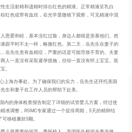
在性生活射精和遗精时排出红色的精液。正常精液呈乳白
、棕红色或带有血丝，在光学显微镜下观察，可见精液中混
两人恩爱和睦，基本没红过脸，身边人都很是羡慕他们。然
精液跟平时不太一样，略微红色。第二天，岳先生在妻子的
说，岳先生患有血精症，严重的话是可能导致不育的。夫妻
，两人一直没有采取避孕措施，但却一直没有怀上宝宝。医
宝宝。
心上海办事处。为了确保我们的实力，岳先生还拜托美国
岳先生和妻子在工作人员的帮助下赴美。
国内的身体检查报告制定了详细的试管婴儿方案，经过使
RSMC
5
的精准调整，
专家通过一个促排周期，
天的精卵结
5
了可移植囊胚
颗。
管婴儿最重要的环节，囊胚植入。美国医生根据夫妻选择，