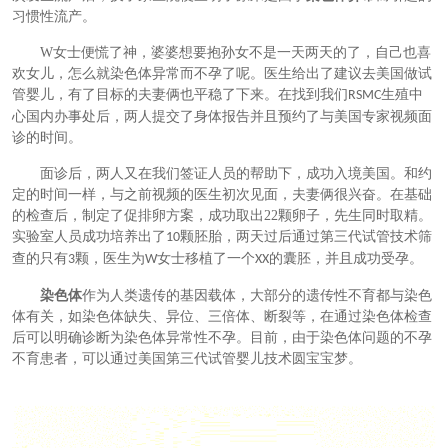
习惯性流产。
W
女士便慌了神，婆婆想要抱孙女不是一天两天的了，自己也喜
欢女儿，怎么就染色体异常而不孕了呢。医生给出了建议去美国做试
管婴儿，有了目标的夫妻俩也平稳了下来。在找到我们
生殖中
RSMC
心国内办事处后，两人提交了身体报告并且预约了与美国专家视频面
诊的时间。
面诊后，两人又在我们签证人员的帮助下，成功入境美国。和约
定的时间一样，与之前视频的医生初次见面，夫妻俩很兴奋。在基础
的检查后，制定了促排卵方案，成功取出
22
颗卵子，先生同时取精。
实验室人员成功培养出了
颗胚胎，两天过后通过第三代试管技术筛
10
查的只有
颗，医生为
女士移植了一个
的囊胚，并且成功受孕。
3
W
XX
染色体
作为人类遗传的基因载体，大部分的遗传性不育都与染色
体有关，如染色体缺失、异位、三倍体、断裂等，在通过染色体检查
后可以明确诊断为染色体异常性不孕。
目前，由于染色体问题的不孕
不育患者，可以通过美国第三代试管婴儿技术圆宝宝梦。