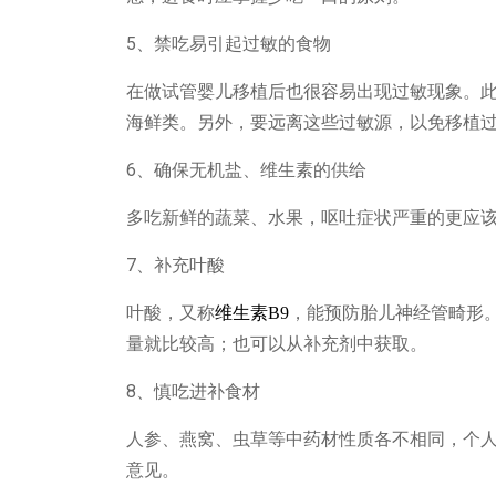
5
、禁吃易引起过敏的食物
在做试管婴儿移植后也很容易出现过敏现象。
海鲜类。另外，要远离这些过敏源，以免移植
6
、确保无机盐、维生素的供给
多吃新鲜的蔬菜、水果，呕吐症状严重的更应
7
、补充叶酸
叶酸，又称
维生素B9
，能预防胎儿神经管畸形
量就比较高；也可以从补充剂中获取。
8
、慎吃进补食材
人参、燕窝、虫草等中药材性质各不相同，个
意见。