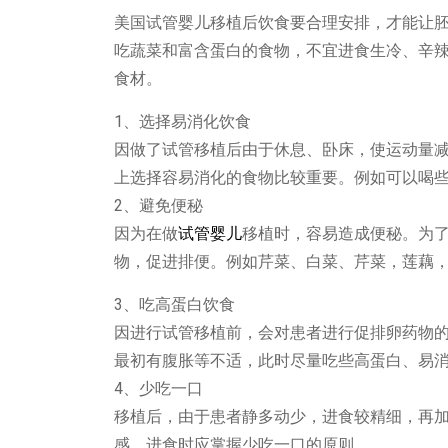
美国试管婴儿移植后饮食要合理安排，才能让
吃蔬菜和富含蛋白的食物，不宜进食生冷、辛
食材。
1
、选择易消化饮食
因做了试管移植后由于休息、卧床，使运动量
上选择容易消化的食物比较重要。例如可以喝
2
、避免便秘
因为在做
试管婴儿
移植时，容易造成便秘。为
物，促进排便。例如芹菜、白菜、芹菜，莲藕
3
、吃高蛋白饮食
因进行试管移植前，会对患者进行促排卵药物
最初有腹胀等不适，此时尽量吃些高蛋白、易
4
、少吃一口
移植后，由于患者静多动少，进食较精细，再
感，进食时应掌握少吃一口的原则。