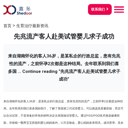
联系我们
>
首页
生育治疗最新资讯
先兆流产客人赴美试管婴儿求子成功
来自湖南怀化的客人36岁，是某私企的行政总监，患有先兆
性的流产，之前怀孕2次都是这种结局。去年联系到我们喜
多国 …
Continue reading
“先兆流产客人赴美试管婴儿求子
成功”
来自湖南怀化的客人
36
岁，是某私企的行政总监，患有先兆性的流产，之前怀孕
2
次都是这种结
局。去年联系到我们喜多国际医疗，了解了美国第三代试管婴儿，可以挑选高质量胚胎，而且可
以合法试管，于是准备好所有的材料决定去美国做试管婴儿。通过
PGS/PGD
技术挑选健康胚
胎，并移植一颗男宝宝胚胎到爱心妈妈体内，12天后验血，爱心妈妈发来简讯，成功受孕。其余