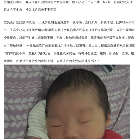
胚胎进行冷冻，客人准备以后要试管个女宝宝呢。
如今
小公子平安出生，
6.2
斤，目前已经入住
喜多月子中心，准备满月后带宝宝回国。
先兆流产指妊娠
28
周前，出现少量阴道道流血和
下腹疼痛，宫口未开，胎膜未破，妊娠物尙未排
出，子宫大小与停经周数相符者
;
早期先兆流产是临床表现常为停经后有早孕反应，以后出现阴道
少量流血，或时下时止，或淋漓不断，色红，持续数日或数周，无腹痛或有轻微下腹胀痛，腰痛
及下腹坠胀感。
一般先兆流产的主要表现为怀孕后，阴道有少量出血，根据流血量和积聚在阴道
内的时间的不同，颜色可为鲜红色、粉红色或深褐色。有时伴有轻微下腹痛，胎动有下坠感、腰
酸腹胀。如果从民间传统的说法上讲，先兆流产的主要依据就是“见红”。