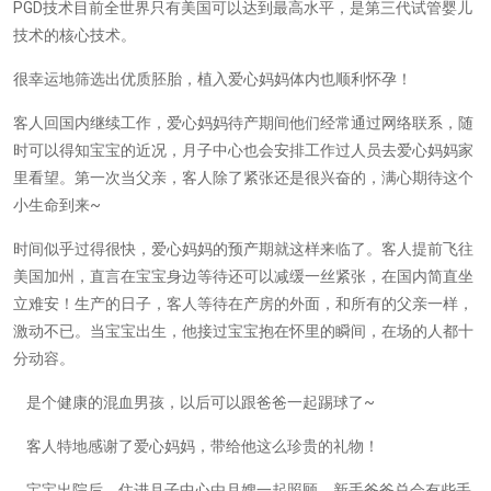
PGD
技术目前全世界只有美国可以达到最高水平，是第三代试管婴儿
技术的核心技术。
很幸运地筛选出优质胚胎，植入爱心妈妈体内也顺利怀孕！
客人回国内继续工作，爱心妈妈待产期间他们经常通过网络联系，随
时可以得知宝宝的近况，月子中心也会安排工作过人员去爱心妈妈家
里看望。第一次当父亲，客人除了紧张还是很兴奋的，满心期待这个
小生命到来
~
时间似乎过得很快，爱心妈妈的预产期就这样来临了。客人提前飞往
美国加州，直言在宝宝身边等待还可以减缓一丝紧张，在国内简直坐
立难安！生产的日子，客人等待在产房的外面，和所有的父亲一样，
激动不已。当宝宝出生，他接过宝宝抱在怀里的瞬间，在场的人都十
分动容。
是个健康的混血男孩，以后可以跟爸爸一起踢球了
~
客人特地感谢了爱心妈妈，带给他这么珍贵的礼物！
宝宝出院后，住进月子中心由月嫂一起照顾，新手爸爸总会有些手