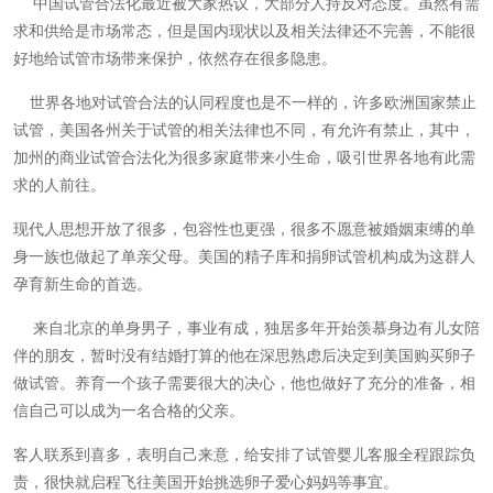
中国试管合法化最近被大家热议，大部分人持反对态度。虽然有需
求和供给是市场常态，但是国内现状以及相关法律还不完善，不能很
好地给试管市场带来保护，依然存在很多隐患。
世界各地对试管合法的认同程度也是不一样的，许多欧洲国家禁止
试管，美国各州关于试管的相关法律也不同，有允许有禁止，其中，
加州的商业试管合法化为很多家庭带来小生命，吸引世界各地有此需
求的人前往。
现代人思想开放了很多，包容性也更强，很多不愿意被婚姻束缚的单
身一族也做起了单亲父母。美国的精子库和捐卵试管机构成为这群人
孕育新生命的首选。
来自北京的单身男子，事业有成，独居多年开始羡慕身边有儿女陪
伴的朋友，暂时没有结婚打算的他在深思熟虑后决定到美国购买卵子
做试管。养育一个孩子需要很大的决心，他也做好了充分的准备，相
信自己可以成为一名合格的父亲。
客人联系到喜多，表明自己来意，给安排了试管婴儿客服全程跟踪负
责，很快就启程飞往美国开始挑选卵子爱心妈妈等事宜。