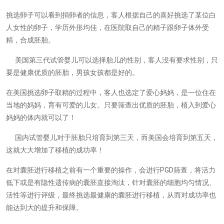
挑选卵子可以看到捐卵者的信息，客人根据自己的喜好挑选了某位白
人女性的卵子，学历外形均佳，在医院取自己的精子跟卵子体外受
精，合成胚胎。
美国第三代试管婴儿可以选择胎儿的性别，客人没有要求性别，只
要是健康优质的胚胎，男孩女孩都是好的。
在美国挑选卵子取精的过程中，客人也选定了爱心妈妈，是一位住在
当地的妈妈，育有可爱的儿女。只要筛查出优质的胚胎，植入到爱心
妈妈的体内就可以了！
国内试管婴儿对于胚胎只培育到第三天，而美国会培育到第五天，
这就大大增加了移植的成功率！
在对囊胚进行移植之前有一个重要的操作，会进行
PGD
筛查，将活力
低下或是有隐性遗传病的囊胚直接淘汰，针对囊胚的细胞均匀情况、
活性等进行评级，最终挑选最健康的囊胚进行移植，从而对成功率也
能达到大的提升和保障。