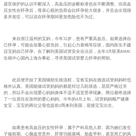
器官保护的认识不断深入，高血压的诊断标准也在不断调整。但高血
压女性在怀孕后，母亲心脏的负荷会比怀孕前大很多，并且会出现很
多并发症，可以说在怀孕期间更加危险也不为过。
来自浙江温州的宝妈，今年
32
岁，患有严重高血压。如果选择自
己怀孕，可能会加重心脏负担，引起心力衰竭等症状，国内医生不建
议宝妈自己怀孕。在了解到美国试管安全合法后，去年
月联系
3
RSMC
生殖中心国内上海办事处，寻求美国试管婴儿怀孕的帮助。
此后便开始了美国辅助生殖流程，宝爸宝妈在挑选试管妈妈时也
格外认真。美国能做试管妈妈的都是经过几轮筛选，层层严格过关
的，所以不会出现爱心妈妈身体不适不适宜受孕现象。两位最终选择
了一位居住在加州的爱心妈妈。今年的
4
月上旬，试管妈妈顺产健康
女宝，宝宝的两位父母也提前
周来到美国，迎接宝宝出生。
2
如果患有高血压的女性怀孕，属于产科高危人群。因为她们发生
子痫前期、心脑血管意外、肝肾功能衰竭、胎盘早剥，甚至死亡的风