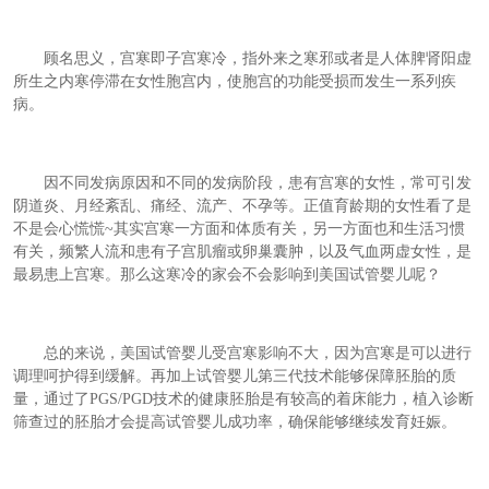
顾名思义，宫寒即子宫寒冷，指外来之寒邪或者是人体脾肾阳虚
所生之内寒停滞在女性胞宫内，使胞宫的功能受损而发生一系列疾
病。
因不同发病原因和不同的发病阶段，患有宫寒的女性，常可引发
阴道炎、月经紊乱、痛经、流产、不孕等。正值育龄期的女性看了是
不是会心慌慌
~
其实宫寒一方面和体质有关，另一方面也和生活习惯
有关，频繁人流和患有子宫肌瘤或卵巢囊肿，以及气血两虚女性，是
最易患上宫寒。那么这寒冷的家会不会影响到美国试管婴儿呢？
总的来说，美国试管婴儿受宫寒影响不大，因为宫寒是可以进行
调理呵护得到缓解。再加上试管婴儿第三代技术能够保障胚胎的质
量，通过了
PGS/PGD
技术的健康胚胎是有较高的着床能力，植入诊断
筛查过的胚胎才会提高试管婴儿成功率，确保能够继续发育妊娠。