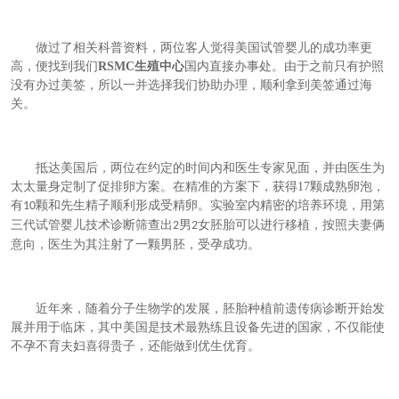
做过了相关科普资料，两位客人觉得美国试管婴儿的成功率更
高，便找到我们
RSMC
生殖中心
国内直接办事处。由于之前只有护照
没有办过美签，所以一并选择我们协助办理，顺利拿到美签通过海
关。
抵达美国后，两位在约定的时间内和医生专家见面，并由医生为
太太量身定制了促排卵方案。在精准的方案下，获得
17
颗成熟卵泡，
有
颗和先生精子顺利形成受精卵。实验室内精密的培养环境，用第
10
三代试管婴儿技术诊断筛查出
男
女胚胎可以进行移植，按照夫妻俩
2
2
意向，医生为其注射了一颗男胚，受孕成功。
近年来，随着分子生物学的发展，胚胎种植前遗传病诊断开始发
展并用于临床，其中美国是技术最熟练且设备先进的国家，不仅能使
不孕不育夫妇喜得贵子，还能做到优生优育。