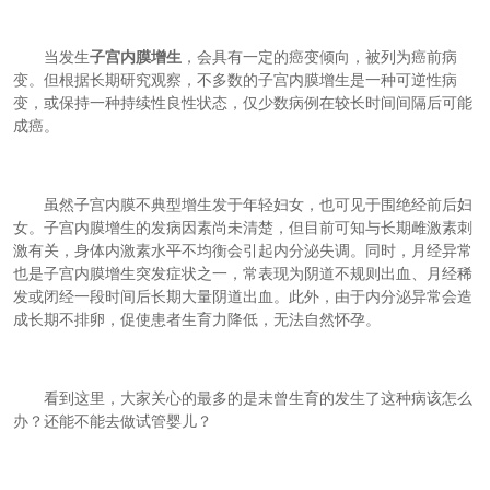
当发生
子宫内膜增生
，会具有一定的癌变倾向，被列为癌前病
变。但根据长期研究观察，不多数的子宫内膜增生是一种可逆性病
变，或保持一种持续性良性状态，仅少数病例在较长时间间隔后可能
成癌。
虽然子宫内膜不典型增生发于年轻妇女，也可见于围绝经前后妇
女。子宫内膜增生的发病因素尚未清楚，但目前可知与长期雌激素刺
激有关，身体内激素水平不均衡会引起内分泌失调。同时，月经异常
也是子宫内膜增生突发症状之一，常表现为阴道不规则出血、月经稀
发或闭经一段时间后长期大量阴道出血。此外，由于内分泌异常会造
成长期不排卵，促使患者生育力降低，无法自然怀孕。
看到这里，大家关心的最多的是未曾生育的发生了这种病该怎么
办？还能不能去做试管婴儿？