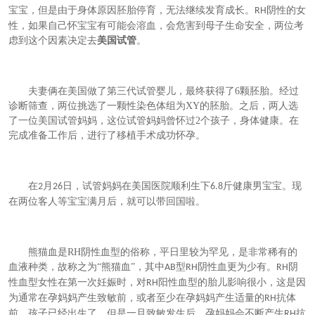
宝宝，但是由于身体原因胚胎停育，无法继续发育成长。
阴性的女
RH
性，如果自己怀宝宝有可能会溶血，会危害到母子生命安全，两位考
虑到这个因素决定去
美国试管
。
夫妻俩在美国做了第三代试管婴儿，最终获得了6
颗
胚胎。经过
诊断筛查，两位挑选了一颗性染色体组为XY的胚胎。之后，两人选
了一位美国试管妈妈，这位试管妈妈曾怀过2个孩子，身体健康。在
完成准备工作后，进行了移植手术成功怀孕。
在
，
试管妈妈在美国医院顺利生下
斤健康男宝宝。现
2月26日
6.8
在两位客人等宝宝满月后，就可以带回国啦。
熊猫血是
RH
阴性血型的俗称，平日里较为罕见，是非常稀有的
血液种类，故称之为“熊猫血”，其中
型
阴性血更为少有。
阴
AB
RH
RH
性血型女性在第一
次妊娠时，
对
阳性血型的胎儿影响很小，这是因
RH
为通常在
孕妈妈
产生致敏前，或者至少在
孕妈妈
产生适量的
抗体
RH
前，孩子已经出生了。但是一旦致敏发生后，
孕妈妈
会不断产生
抗
RH