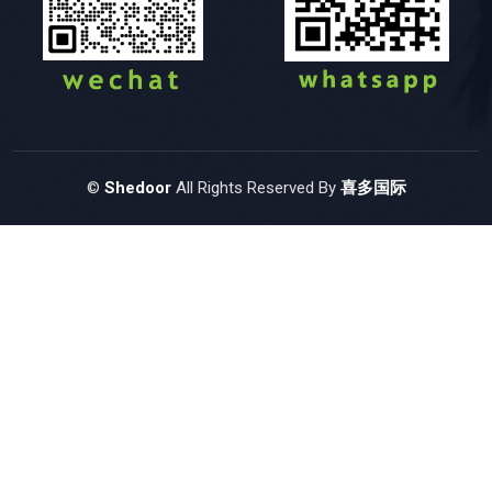
©
Shedoor
All Rights Reserved By
喜多国际