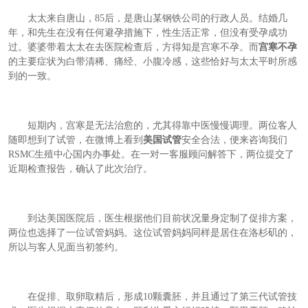
太太来自唐山，
85
后，是唐山某钢铁公司的行政人员。结婚几
年，和先生在没有任何避孕措施下，性生活正常，但没有受孕成功
过。婆婆带着太太在去医院检查后，方得知是宫寒不孕。而
宫寒不孕
的主要症状为白带清稀、痛经、小腹冷感，这些恰好与太太平时所感
到的一致。
短期内，宫寒是无法治愈的，尤其得靠中医慢慢调理。两位客人
随即想到了试管，在微博上看到
美国试管
安全合法，便来咨询我们
RSMC
生殖中心国内办事处。在一对一客服顾问解答下，两位提交了
近期检查报告，确认了此次治疗。
到达美国医院后，医生根据他们目前状况量身定制了促排方案，
两位也选择了一位试管妈妈。这位试管妈妈同样是居住在洛杉矶的，
所以与客人见面当初签约。
在促排、取卵取精后，形成
10
颗囊胚，并且通过了第三代试管技