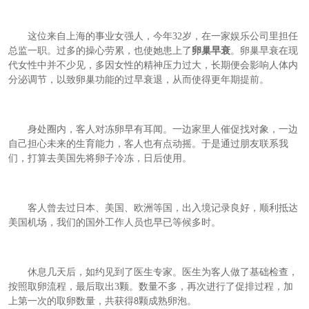
这位来自上海的事业女强人，今年
32
岁，在一家娱乐公司里担任
总监一职。过多的操心劳累，也使她患上了
卵巢早衰
。卵巢早衰在现
代女性中并不少见，多因女性的精神压力过大，长期便会影响人体内
分泌调节，以致卵巢功能的过早衰退，从而使得更年期提前。
身处圈内，客人对冻卵早有耳闻。一边家里人催促找对象，一边
自己担心未来的生育能力，客人也有点动摇。于是通过朋友联系我
们，打算去美国先将卵子冷冻，日后使用。
客人曾去过日本、美国、欧洲等国，出入境记录良好，顺利抵达
美国机场，我们的国外工作人员也早已等候多时。
休息几天后，如约见到了医生专家。医生为客人做了基础检查，
按照取卵流程，最后取出
3
颗。数量不多，再次进行了促排过程，加
上第一次的取卵数量，共获得
颗成熟卵泡。
8