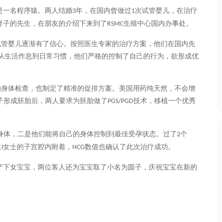
是一名程序猿。两人结婚
年，在国内曾做过
次试管婴儿，在治疗
3
1
妻子的先生，在朋友的介绍下来到了
生殖中心国内办事处。
RSMC
试管婴儿逐渐有了信心。按照医生专家的治疗方案，他们在国内先
从生活作息到日常习惯，他们严格的控制了自己的行为，欲形成优
的身体检查，也制定了精准的促排方案。美国用药纯天然，不会增
子形成胚胎后，两人要求为胚胎做了
技术，移植一个优秀
PGS/PGD
身体，二是他们能将自己的身体控制到最佳受孕状态。过了
个
2
在
女士的子宫腔内附着，
数值也确认了此次治疗成功。
J
HCG
产下女宝宝，两位客人还为宝宝取了小名为圆子，庆祝宝宝在新的