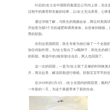
85
后的
女士在中国医药集团总公司内上班，先生
J
过程中的痛苦和失败的结果，让
女士无法承受。心疼
J
通过详细了解，与医生的视频会诊，两位对美国
开始里为期
3
个月的减肥和调养身体。从饮食到锻炼，
秀的胚胎。
在到达美国医院，医生专家为他们做了一个全面
加任何副作用，为
J
女士取出了
颗卵子，和先生的精
14
的胚胎。将选中的
枚胚胎冷冻后，两人也回国了。
2
这一次的回国，一是为
J
女士留了足够的时间恢复
月，再次赴美，解冻胚胎进行移植。胚胎宝宝牢牢的
在
2018
年的
月
日，
女士在国内的医院里，顺利
1
1
J
一年新的一天，为这个家庭带来了新的生命。