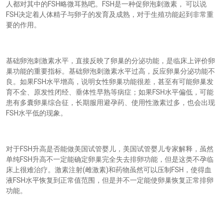
FSH
FSH
人都对其中的
略微耳熟吧。
是一种促卵泡刺激素，
可以说
FSH
决定着人体精子与卵子的发育及成熟，对于生殖功能起到非常重
要的作用。
基础卵泡刺激素水平，直接反映了卵巢的分泌功能，是临床上评价卵
巢功能的重要指标。基础卵泡刺激素水平过高，反应卵巢分泌功能不
FSH
良。如果
水平增高，说明女性卵巢功能很差，甚至有可能卵巢发
FSH
育不全、原发性闭经、垂体性早熟等病症；如果
水平偏低，可能
患有多囊卵巢综合征，长期服用避孕药、使用性激素过多，也会出现
FSH
水平低的现象。
FSH
对于
升高是否能做美国试管婴儿，美国试管婴儿专家解释，虽然
FSH
单纯
升高不一定能确定卵巢完全失去排卵功能，但是这类不孕临
(
)
FSH
床上很难治疗。激素注射
雌激素
和药物虽然可以压制
，使得血
FSH
液
水平恢复到正常值范围，但是并不一定能使卵巢恢复正常排卵
功能。