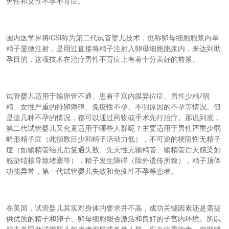
男性和女性不孕不育症。
ICSI
国内医学界将
称为第二代试管婴儿技术，也称卵母细胞胞浆内单
精子显微注射，是用过直接将精子注射入卵母细胞胞浆内，来达到助
孕目的，这项技术在治疗男性不育症上有着十分美好的前景。
/
试管婴儿适用于输卵管不通、患有子宫内膜异位症、男性少精
弱
精、女性严重的排卵障碍、免疫性不孕、不明原因的不孕等情况。但
是这几种不孕的情况，都可以通过药物或手术先行治疗。那说到底，
第二代试管婴儿又究竟适用于哪些人群呢？主要适用于男性严重少弱
畸形精子症（此指数目少和精子活动力低），不可逆的梗阻性无精子
症（如输精管结扎后复通失败、先天性无输精管、输精管后天感染如
感染结核导致堵塞等），精子发生障碍（除外遗传所致），精子顶体
功能异常，第一代试管婴儿失败和免疫性不孕等患者。
在美国，试管婴儿其实对身体的要求并不高，成功关键因素还是需提
供优质的精子和卵子、卵母细胞能否激活和良好的子宫内环境。所以