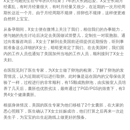
X
5
7
X
女士与她先生在今年的
月结束了
年的大长跑恋爱。
女士长期月
经紊乱，有时月经量很大，有时月经量又很少，在近期的一次月经周
期长达近一个月。由于月经周期不规律，排卵也不规律，这样便更难
自然怀上宝宝。
X
从备孕期间，
女士便在微博上关注了我们，相信我们的办事能力，
便与她的先生讨论后决定去美国做试管婴儿，定制生一对双胞胎。通
X
过向客服咨询后，
女士了解到去美国前还得提供近期报告，听到事
X
前准备这么详细的
女士，暗暗更肯定了我们。在去美国时，我们国
X
内的工作人员也通知了美国加州当地的工作人员，顺利接到了
女士
夫妇。
X
在医院见到了医生专家，为
女士做了卵泡的检测，了解了卵泡的发
育情况，认为近期就可以进行取卵。此时像是远在国内的父母保佑灵
15
验了一样，过程进行的非常顺利，有
颗成熟卵泡，由实验室人员培
PGD/PGS
3
养了几天后，囊胚也优胜劣汰，最终通过了
的筛查下，有
4
男
女个健康囊胚。
2
根据身体情况，美国的医生专家为他们移植了
个女囊胚，在大家的
X
悉心照顾下，医生确认了
女士妊娠成功，他们打算之后再来一次赴
美生子，为宝宝的出生起跑线上做更好的预备。