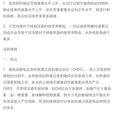
1
、促排卵药物会导致激素水平上升。在治疗过程中服用的促排卵药
物会使体内激素水平上升，若生育激素量未达到正常水平，就进行鲜
胚移植，那会给后续带来更多困难。
2
、子宫内膜对于移植胚胎的接受率降低。一些证据表明雌性激素过
高或许会导致子宫内膜对于移植胚胎的接受率降低，从而使胚胎难于
着床。
冻胚移植
一、优点：
1
OHSS
、避免或降低迟发性卵巢过度刺激综合症（
）。客人在取卵和
移植的过程中，会有较高的卵巢过度刺激综合症发病几率。在卵巢经
过激素刺激之后，多余的人体绒毛膜腺促性腺激素会诱发产生
OHSS
OHSS
。尽管情况通常较轻微，但
会引发囊肿，刺激产生大量激
素，如：雌激素，黄体酮和细胞激素。部分少见的极端情况可能会对
患者及胎儿产生危险。而冻胚移植则可以有效的减少或避免这种情况
的发生。