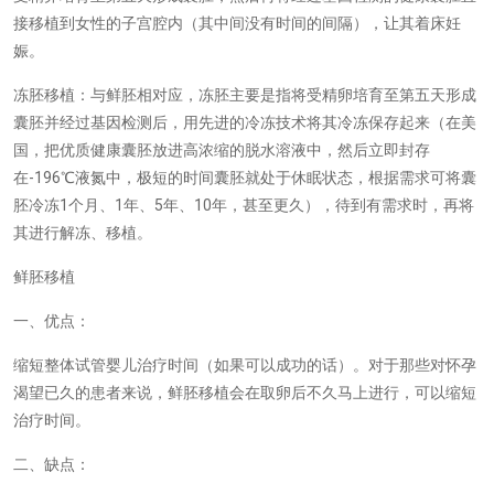
接移植到女性的子宫腔内（其中间没有时间的间隔），让其着床妊
娠。
冻胚移植：与鲜胚相对应，冻胚主要是指将受精卵培育至第五天形成
囊胚并经过基因检测后，用先进的冷冻技术将其冷冻保存起来（在美
国，把优质健康囊胚放进高浓缩的脱水溶液中，然后立即封存
-196
在
℃液氮中，极短的时间囊胚就处于休眠状态，根据需求可将囊
1
1
5
10
胚冷冻
个月、
年、
年、
年，甚至更久），待到有需求时，再将
其进行解冻、移植。
鲜胚移植
一、优点：
缩短整体试管婴儿治疗时间（如果可以成功的话）。对于那些对怀孕
渴望已久的患者来说，鲜胚移植会在取卵后不久马上进行，可以缩短
治疗时间。
二、缺点：