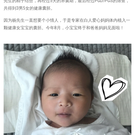
5
PGD/PGS
先生的精子结合，再经过
天的养囊期，最后经过
的筛查，
3
5
共得到
男
女的健康囊胚。
因为杨先生一直想要个小情人，于是专家在白人爱心妈妈体内植入一
8月
颗健康女宝宝的囊胚。今年
，小宝宝终于和爸爸妈妈见面啦！