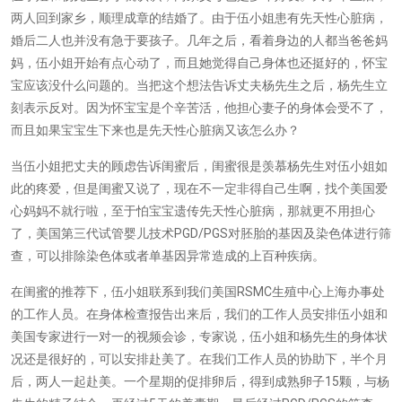
两人回到家乡，顺理成章的结婚了。由于伍小姐患有先天性心脏病，
婚后二人也并没有急于要孩子。几年之后，看着身边的人都当爸爸妈
妈，伍小姐开始有点心动了，而且她觉得自己身体也还挺好的，怀宝
宝应该没什么问题的。当把这个想法告诉丈夫杨先生之后，杨先生立
刻表示反对。因为怀宝宝是个辛苦活，他担心妻子的身体会受不了，
而且如果宝宝生下来也是先天性心脏病又该怎么办？
当伍小姐把丈夫的顾虑告诉闺蜜后，闺蜜很是羡慕杨先生对伍小姐如
此的疼爱，但是闺蜜又说了，现在不一定非得自己生啊，找个美国爱
心妈妈不就行啦，至于怕宝宝遗传先天性心脏病，那就更不用担心
PGD/PGS
了，美国第三代试管婴儿技术
对胚胎的基因及染色体进行筛
查，可以排除染色体或者单基因异常造成的上百种疾病。
RSMC
在闺蜜的推荐下，伍小姐联系到我们美国
生殖中心上海办事处
的工作人员。在身体检查报告出来后，我们的工作人员安排伍小姐和
美国专家进行一对一的视频会诊，专家说，伍小姐和杨先生的身体状
况还是很好的，可以安排赴美了。在我们工作人员的协助下，半个月
15
后，两人一起赴美。一个星期的促排卵后，得到成熟卵子
颗，与杨