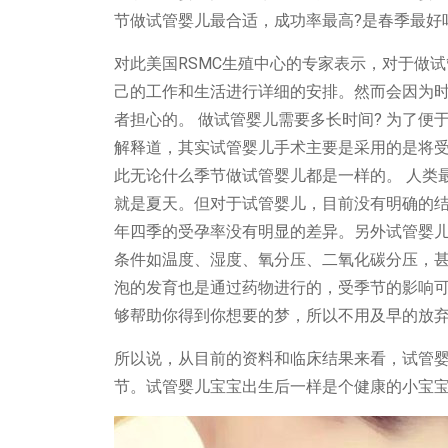
节做试管婴儿最合适，
成功率最高
?
好
是春季最
RSMC
对此美国
生殖中心的专家表示，对于做试
己的工作和生活进行详细的安排。然而会因为
?
者担心的。
做试管婴儿需要多长时间
为了便
解释道，其实试管婴儿手术主要是采用的是将
此无论什么季节做试管婴儿都是一样的。
人类
就是夏天。但对于试管婴儿，目前没有明确的
年四季的受孕率没有明显的差异。另外试管婴
条件如温度、湿度、氧分压、二氧化碳分压，
泡的发育也是通过药物进行的，受季节的影响
够帮助你得到你想要的梦，所以不用及早的放
临床结果来看，试管
所以说，从目前的资料和
节。试管婴儿宝宝出生后一样是个健康的小宝